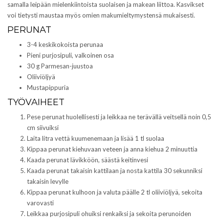
samalla leipään mielenkiintoista suolaisen ja makean liittoa. Kasvikset
voi tietysti maustaa myös omien makumieltymystensä mukaisesti.
PERUNAT
3-4 keskikokoista perunaa
Pieni purjosipuli, valkoinen osa
30 g Parmesan-juustoa
Oliiviöljyä
Mustapippuria
TYÖVAIHEET
Pese perunat huolellisesti ja leikkaa ne terävällä veitsellä noin 0,5
cm siivuiksi
Laita litra vettä kuumenemaan ja lisää 1 tl suolaa
Kippaa perunat kiehuvaan veteen ja anna kiehua 2 minuuttia
Kaada perunat lävikköön, säästä keitinvesi
Kaada perunat takaisin kattilaan ja nosta kattila 30 sekunniksi
takaisin levylle
Kippaa perunat kulhoon ja valuta päälle 2 tl oliiviöljyä, sekoita
varovasti
Leikkaa purjosipuli ohuiksi renkaiksi ja sekoita perunoiden