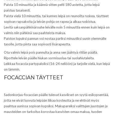
Paista 10 minuuttia ja käännä sitten pelti 180 astetta, jotta leipä
paistuu tasaisesti.
Paista vielä 10 minuuttia, tai kunnes leipä on reunoilta ruskea, täytteet
sopivan rapsakoita ja leivän pohja on rapea ja alkaa ruskistua.
Levitä saksanpähkinärouhe leivälle noin 5 minuuttia ennen kuin leipä on
valmis niin pähkinä saa paahteista makua.
Paiston lopuksi pannun voi nostaa pariksi minuutiksi uunin ylemmälle
tasolle, jotta pinta saa sopivasti lisärapeutta.
Ota valmis leipä pois pannulta ja anna sen jäähtyä ritilän päällä.
Ripottele leivän päälle hiukan sormisuolaa tai suolahiutaleita.
Leikkaa focaccia partypaloiksi (16-24 neliöön) ja tarjoile vielä, kun leipä
on lämmin.
FOCACCIAN TÄYTTEET
Sadonkorjuu-focaccian päälle tulevat kasvikset on syytä esikypsentää,
jotta ne eivät luovuta leipään liikaa kosteutta ja ne ehtivät myös
paahtua uunissa sopivan kypsiksi. Makupareiksi valittujen juustojen ja
mausteiden on tarkoitus korostaa kasvisten omaa makua, tuoden