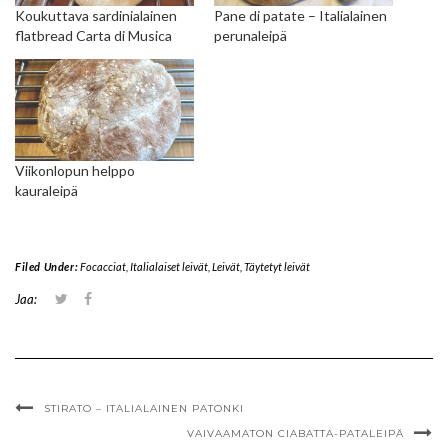
Koukuttava sardinialainen
Pane di patate – Italialainen
flatbread Carta di Musica
perunaleipä
Viikonlopun helppo
kauraleipä
Filed Under:
Focacciat
,
Italialaiset leivät
,
Leivät
,
Täytetyt leivät
J
J
Jaa:
a
a
a
a
T
F
w
a
i
c
t
e
t
b
e
o
STIRATO – ITALIALAINEN PATONKI
r
o
VAIVAAMATON CIABATTA-PATALEIPÄ
i
k