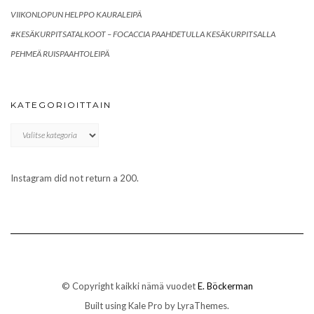
VIIKONLOPUN HELPPO KAURALEIPÄ
#KESÄKURPITSATALKOOT – FOCACCIA PAAHDETULLA KESÄKURPITSALLA
PEHMEÄ RUISPAAHTOLEIPÄ
KATEGORIOITTAIN
Kategorioittain
Instagram did not return a 200.
© Copyright kaikki nämä vuodet
E. Böckerman
Built using
Kale Pro
by
LyraThemes
.