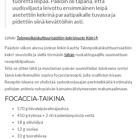
tuoretta leipää. Paikoin oli tapana, että
s
e
s
s
uudisviljasta leivottu ensimmäinen leipä
a
s
asetettiin kekrinä paraatipaikalle tuvassa ja
i
a
k
i
pidettiin siinä kevättöihin asti.
k
k
u
k
n
u
a
n
Lähde:
Talonpoikaiskulttuurisäätiön kekrisivusto Kekri.fi
s
a
s
s
Päädyin viikon alussa jonkun linkin kautta Talonpoikaiskulttuurisäätiön
a
s
)
a
kekri-sivustolle ja siellä törmäsin
tähän
ruokablogaajille suunnattuun
)
reseptikilpailuun.
Siitä se sitten lähti ja muutaman päivän suunnittelun tuloksena syntyi
tämä kekrikemuihin sopiva focacciaresepti, jolla osallistun kisaan.
Reseptin ideana on yhdistää sadonkorjuuajan perinteikkäitä kotimaisia
peltojen antimia nykypäivän kansainvälistyneeseen makumaailmaan.
FOCACCIA-TAIKINA
570 g hiivaleipävehnäjauhoa
450 g kylmää + 2 rkl kädenlämpöistä vettä
18 g oliiviöljyä
12 g suolaa
10 g tuorehiivaa