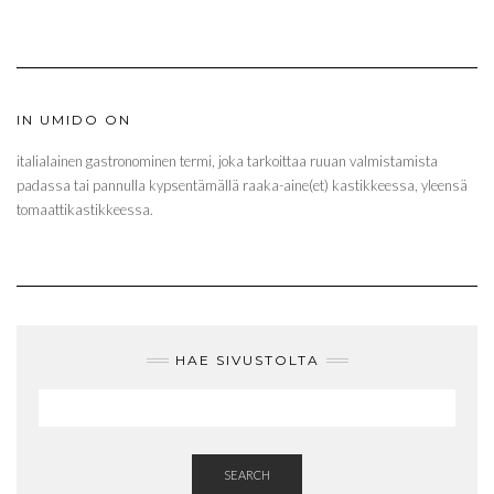
IN UMIDO ON
italialainen gastronominen termi, joka tarkoittaa ruuan valmistamista
padassa tai pannulla kypsentämällä raaka-aine(et) kastikkeessa, yleensä
tomaattikastikkeessa.
HAE SIVUSTOLTA
SEARCH