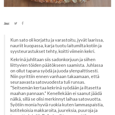
J
J
Jaa:
a
a
a
a
T
F
w
a
Kun sato oli korjattu ja varastoitu, jyvät laarissa,
i
c
t
e
nauriit kuopassa, karja tuotu laitumilta kotiin ja
t
b
syysteurastukset tehty, koitti viimein kekri.
e
o
r
o
Kekrinä juhlitaan siis sadonkorjuun ja siihen
i
k
s
i
liittyvien töiden päätökseen saamista. Juhlassa
s
s
ä
s
on ollut tapana syödä ja juoda ylenpalttisesti.
(
a
Niin pyrittiin ennen vanhaan takaamaan, että
A
(
v
A
seuraavasta satovuodesta tuli runsas.
a
v
”Seitsemän kertaa kekrinä syödään ja iltasetta
u
a
t
u
maahan pannaan.” Kenellekään ei saanut jäädä
u
t
nälkä, sillä se olisi merkinnyt laihaa satovuotta.
u
u
u
u
Syötiin monia hyviä ruokia kuten lammaspaistia,
u
u
d
u
kotitekoisia makkaroita, juureksia, puuroja ja
e
d