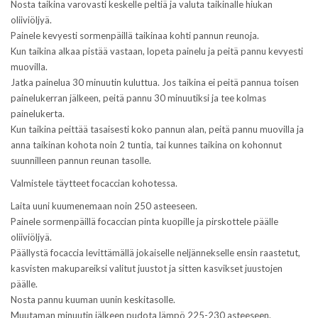
Nosta taikina varovasti keskelle peltiä ja valuta taikinalle hiukan
oliiviöljyä.
Painele kevyesti sormenpäillä taikinaa kohti pannun reunoja.
Kun taikina alkaa pistää vastaan, lopeta painelu ja peitä pannu kevyesti
muovilla.
Jatka painelua 30 minuutin kuluttua. Jos taikina ei peitä pannua toisen
painelukerran jälkeen, peitä pannu 30 minuutiksi ja tee kolmas
painelukerta.
Kun taikina peittää tasaisesti koko pannun alan, peitä pannu muovilla ja
anna taikinan kohota noin 2 tuntia, tai kunnes taikina on kohonnut
suunnilleen pannun reunan tasolle.
Valmistele täytteet focaccian kohotessa.
Laita uuni kuumenemaan noin 250 asteeseen.
Painele sormenpäillä focaccian pinta kuopille ja pirskottele päälle
oliiviöljyä.
Päällystä focaccia levittämällä jokaiselle neljännekselle ensin raastetut,
kasvisten makupareiksi valitut juustot ja sitten kasvikset juustojen
päälle.
Nosta pannu kuuman uunin keskitasolle.
Muutaman minuutin jälkeen pudota lämpö 225-230 asteeseen.