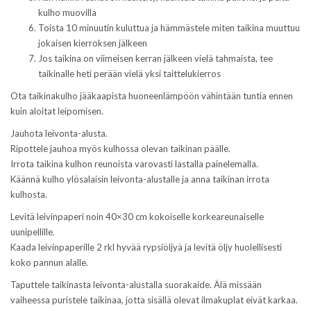
kulho muovilla
Toista 10 minuutin kuluttua ja hämmästele miten taikina muuttuu
jokaisen kierroksen jälkeen
Jos taikina on viimeisen kerran jälkeen vielä tahmaista, tee
taikinalle heti perään vielä yksi taittelukierros
Ota taikinakulho jääkaapista huoneenlämpöön vähintään tuntia ennen
kuin aloitat leipomisen.
Jauhota leivonta-alusta.
Ripottele jauhoa myös kulhossa olevan taikinan päälle.
Irrota taikina kulhon reunoista varovasti lastalla painelemalla.
Käännä kulho ylösalaisin leivonta-alustalle ja anna taikinan irrota
kulhosta.
Levitä leivinpaperi noin 40×30 cm kokoiselle korkeareunaiselle
uunipellille.
Kaada leivinpaperille 2 rkl hyvää rypsiöljyä ja levitä öljy huolellisesti
koko pannun alalle.
Taputtele taikinasta leivonta-alustalla suorakaide. Älä missään
vaiheessa puristele taikinaa, jotta sisällä olevat ilmakuplat eivät karkaa.