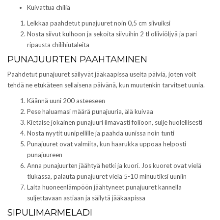
Kuivattua chiliä
Leikkaa paahdetut punajuuret noin 0,5 cm siivuiksi
Nosta siivut kulhoon ja sekoita siivuihin 2 tl oliiviöljyä ja pari
ripausta chilihiutaleita
PUNAJUURTEN PAAHTAMINEN
Paahdetut punajuuret säilyvät jääkaapissa useita päiviä, joten voit
tehdä ne etukäteen sellaisena päivänä, kun muutenkin tarvitset uunia.
Käännä uuni 200 asteeseen
Pese haluamasi määrä punajuuria, älä kuivaa
Kietaise jokainen punajuuri ilmavasti folioon, sulje huolellisesti
Nosta nyytit uunipellille ja paahda uunissa noin tunti
Punajuuret ovat valmiita, kun haarukka uppoaa helposti
punajuureen
Anna punajuurten jäähtyä hetki ja kuori. Jos kuoret ovat vielä
tiukassa, palauta punajuuret vielä 5-10 minuutiksi uuniin
Laita huoneenlämpöön jäähtyneet punajuuret kannella
suljettavaan astiaan ja säilytä jääkaapissa
SIPULIMARMELADI