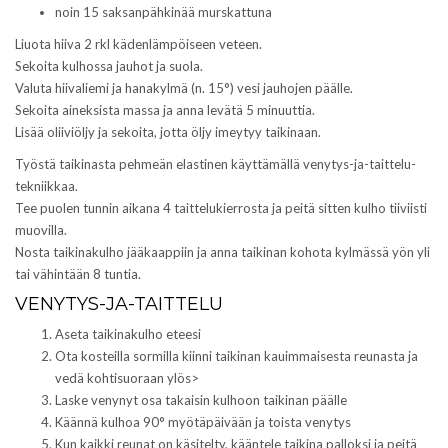
noin 15 saksanpähkinää murskattuna
Liuota hiiva 2 rkl kädenlämpöiseen veteen.
Sekoita kulhossa jauhot ja suola.
Valuta hiivaliemi ja hanakylmä (n. 15°) vesi jauhojen päälle.
Sekoita aineksista massa ja anna levätä 5 minuuttia.
Lisää oliiviöljy ja sekoita, jotta öljy imeytyy taikinaan.
Työstä taikinasta pehmeän elastinen käyttämällä venytys-ja-taittelu-
tekniikkaa.
Tee puolen tunnin aikana 4 taittelukierrosta ja peitä sitten kulho tiiviisti
muovilla.
Nosta taikinakulho jääkaappiin ja anna taikinan kohota kylmässä yön yli
tai vähintään 8 tuntia.
VENYTYS-JA-TAITTELU
Aseta taikinakulho eteesi
Ota kosteilla sormilla kiinni taikinan kauimmaisesta reunasta ja
vedä kohtisuoraan ylös>
Laske venynyt osa takaisin kulhoon taikinan päälle
Käännä kulhoa 90° myötäpäivään ja toista venytys
Kun kaikki reunat on käsitelty, kääntele taikina palloksi ja peitä