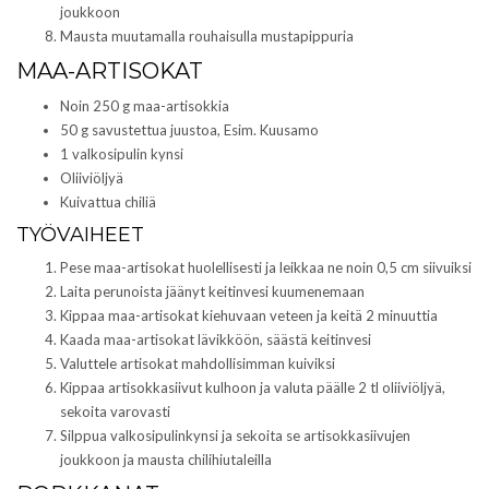
joukkoon
Mausta muutamalla rouhaisulla mustapippuria
MAA-ARTISOKAT
Noin 250 g maa-artisokkia
50 g savustettua juustoa, Esim. Kuusamo
1 valkosipulin kynsi
Oliiviöljyä
Kuivattua chiliä
TYÖVAIHEET
Pese maa-artisokat huolellisesti ja leikkaa ne noin 0,5 cm siivuiksi
Laita perunoista jäänyt keitinvesi kuumenemaan
Kippaa maa-artisokat kiehuvaan veteen ja keitä 2 minuuttia
Kaada maa-artisokat lävikköön, säästä keitinvesi
Valuttele artisokat mahdollisimman kuiviksi
Kippaa artisokkasiivut kulhoon ja valuta päälle 2 tl oliiviöljyä,
sekoita varovasti
Silppua valkosipulinkynsi ja sekoita se artisokkasiivujen
joukkoon ja mausta chilihiutaleilla