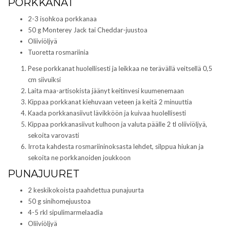
PORKKANAT
2-3 isohkoa porkkanaa
50 g Monterey Jack tai Cheddar-juustoa
Oliiviöljyä
Tuoretta rosmariinia
Pese porkkanat huolellisesti ja leikkaa ne terävällä veitsellä 0,5
cm siivuiksi
Laita maa-artisokista jäänyt keitinvesi kuumenemaan
Kippaa porkkanat kiehuvaan veteen ja keitä 2 minuuttia
Kaada porkkanasiivut lävikköön ja kuivaa huolellisesti
Kippaa porkkanasiivut kulhoon ja valuta päälle 2 tl oliiviöljyä,
sekoita varovasti
Irrota kahdesta rosmariininoksasta lehdet, silppua hiukan ja
sekoita ne porkkanoiden joukkoon
PUNAJUURET
2 keskikokoista paahdettua punajuurta
50 g sinihomejuustoa
4-5 rkl sipulimarmelaadia
Oliiviöljyä