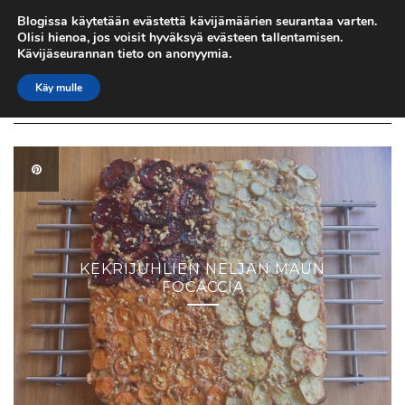
IN UMIDO
Skip
Blogissa käytetään evästettä kävijämäärien seurantaa varten.
to
Olisi hienoa, jos voisit hyväksyä evästeen tallentamisen.
content
kulinaristinen sydän italiassa
Kävijäseurannan tieto on anonyymia.
Käy mulle
Toggle
Navigation
KEKRIJUHLIEN NELJÄN MAUN
FOCACCIA