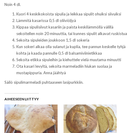
Noin 4 dl.
Kuori 4 keskikokoista sipulia ja leikkaa sipulit ohuiksi siivuiksi
Lämmitä kasarissa 0,5 dl oliiviöljyä
Kippaa sipulisiivut kasariin ja paista keskilämmöllä välillä
sekoitellen noin 20 minuuttia, tai kunnes sipulit alkavat ruskistua
Sekoita sipuleiden joukkoon 1,5 dl sokeria
Kun sokeri alkaa olla sulanut ja kuplia, tee pannun keskelle tyhjä
kohta ja kaada pannulle 0,5 dl balsamiviinietikkaa
Sekoita etikka sipuleihin ja kiehuttele vielä muutama minuutti
Ota kasari levyltä, sekoita marmeladiin hiukan suolaa ja
mustapippuria. Anna jäähtyä
Säilö sipulimarmeladi puhtaaseen lasipurkkiin.
AIHEESEEN LIITTYY