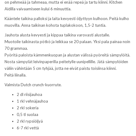
on pehmeää ja tahmeaa, mutta ei enää repeä ja tartu kiinni. Kitchen
Aidilla vaivaamiseen kului 6 minuuttia.
Kääntele taikina palloksi ja laita kevyesti öljyttyyn kulhoon. Peitä kulho
muovilla. Anna taikinan kohota tuplakokoon, 1,5-2 tuntia.
Jauhota alusta kevyesti ja kippaa taikina varovasti alustalle.
Muotoile taikinasta pötkö ja leikkaa se 20 palaan. Yksi pala painaa noin
70 grammaa.
Pyöritä paloista kämmenkuopan ja alustan välissä pyöreitä sämpylöitä.
Nosta sämpylät leivinpaperilla peitetylle uunipellille. Jätä sämpylöiden
väliin vähintään 5 cm tyhjää, jotta ne eivät paistu toisiinsa kiinni.
Peitä liinalla.
Valmista Dutch crunch-kuorrute.
2 dl riisijauhoa
1 rkl vehnäjauhoa
2 rkl sokeria
0,5 tl suolaa
2 rkl rypsiöljyä
6-7 rkl vettä