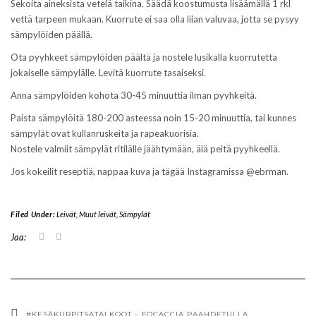
Sekoita aineksista vetelä taikina. Säädä koostumusta lisäämällä 1 rkl
vettä tarpeen mukaan. Kuorrute ei saa olla liian valuvaa, jotta se pysyy
sämpylöiden päällä.
Ota pyyhkeet sämpylöiden päältä ja nostele lusikalla kuorrutetta
jokaiselle sämpylälle. Levitä kuorrute tasaiseksi.
Anna sämpylöiden kohota 30-45 minuuttia ilman pyyhkeitä.
Paista sämpylöitä 180-200 asteessa noin 15-20 minuuttia, tai kunnes
sämpylät ovat kullanruskeita ja rapeakuorisia.
Nostele valmiit sämpylät ritilälle jäähtymään, älä peitä pyyhkeellä.
Jos kokeilit reseptiä, nappaa kuva ja tägää Instagramissa @ebrman.
Filed Under:
Leivät
,
Muut leivät
,
Sämpylät
J
J
Jaa:
a
a
a
a
T
F
w
a
i
c
t
e
t
b
e
o
#KESÄKURPITSATALKOOT – FOCACCIA PAAHDETULLA