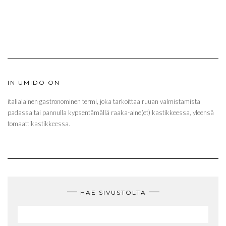
IN UMIDO ON
italialainen gastronominen termi, joka tarkoittaa ruuan valmistamista
padassa tai pannulla kypsentämällä raaka-aine(et) kastikkeessa, yleensä
tomaattikastikkeessa.
HAE SIVUSTOLTA