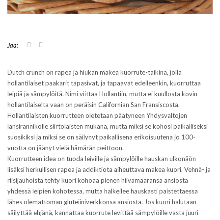
J
J
Jaa:
a
a
a
a
T
F
w
a
Dutch crunch on rapea ja hiukan makea kuorrute-taikina, jolla
i
c
hollantilaiset paakarit tapasivat, ja tapaavat edelleenkin, kuorruttaa
t
e
t
b
leipiä ja sämpylöitä. Nimi viittaa Hollantiin, mutta ei kuullosta kovin
e
o
hollantilaiselta vaan on peräisin Californian San Fransiscosta.
r
o
i
k
Hollantilaisten kuorrutteen oletetaan päätyneen Yhdysvaltojen
s
i
länsirannikolle siirtolaisten mukana, mutta miksi se kohosi paikalliseksi
s
s
ä
s
suosikiksi ja miksi se on säilynyt paikallisena erikoisuutena jo 100-
(
a
A
(
vuotta on jäänyt vielä hämärän peittoon.
v
A
Kuorrutteen idea on tuoda leiville ja sämpylöille hauskan ulkonäön
a
v
u
a
lisäksi herkullisen rapea ja addiktiota aiheuttava makea kuori. Vehnä- ja
t
u
riisijauhoista tehty kuori kohoaa pienen hiivamääränsä ansiosta
u
t
u
u
yhdessä leipien kohotessa, mutta halkeilee hauskasti paistettaessa
u
u
lähes olemattoman gluteiiniverkkonsa ansiosta. Jos kuori halutaan
u
u
d
u
säilyttää ehjänä, kannattaa kuorrute levittää sämpylöille vasta juuri
e
d