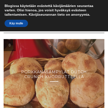
IN UMIDO
Skip
Blogissa käytetään evästettä kävijämäärien seurantaa
to
varten. Olisi hienoa, jos voisit hyväksyä evästeen
content
kulinaristinen sydän italiassa
tallentamisen. Kävijäseurannan tieto on anonyymia.
Käy mulle
Toggle
Navigation
PORKKANASÄMPYLÄT DUTCH
CRUNCH-KUORRUTTEELLA