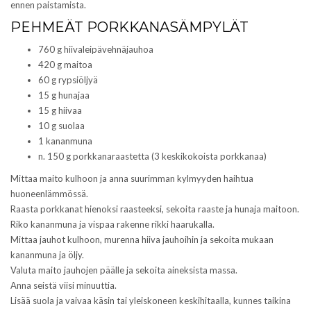
s
e
ennen paistamista.
s
s
a
s
PEHMEÄT PORKKANASÄMPYLÄT
i
a
k
i
760 g hiivaleipävehnäjauhoa
k
k
u
k
420 g maitoa
n
u
60 g rypsiöljyä
a
n
s
a
15 g hunajaa
s
s
15 g hiivaa
a
s
)
a
10 g suolaa
)
1 kananmuna
n. 150 g porkkanaraastetta (3 keskikokoista porkkanaa)
Mittaa maito kulhoon ja anna suurimman kylmyyden haihtua
huoneenlämmössä.
Raasta porkkanat hienoksi raasteeksi, sekoita raaste ja hunaja maitoon.
Riko kananmuna ja vispaa rakenne rikki haarukalla.
Mittaa jauhot kulhoon, murenna hiiva jauhoihin ja sekoita mukaan
kananmuna ja öljy.
Valuta maito jauhojen päälle ja sekoita aineksista massa.
Anna seistä viisi minuuttia.
Lisää suola ja vaivaa käsin tai yleiskoneen keskihitaalla, kunnes taikina