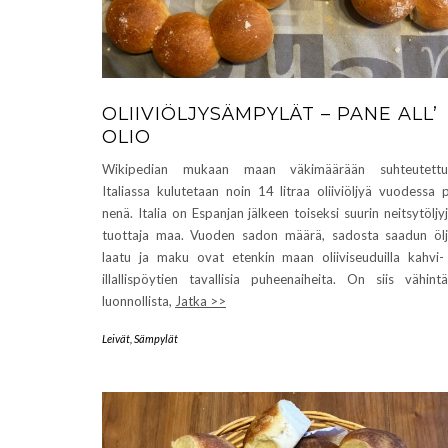
OLIIVIÖLJYSÄMPYLÄT – PANE ALL’
OLIO
Wikipedian mukaan maan väkimäärään suhteutettu
Italiassa kulutetaan noin 14 litraa oliiviöljyä vuodessa 
nenä. Italia on Espanjan jälkeen toiseksi suurin neitsytöljy
tuottaja maa. Vuoden sadon määrä, sadosta saadun öl
laatu ja maku ovat etenkin maan oliiviseuduilla kahvi-
illallispöytien tavallisia puheenaiheita. On siis vähint
luonnollista,
Jatka >>
Leivät
,
Sämpylät