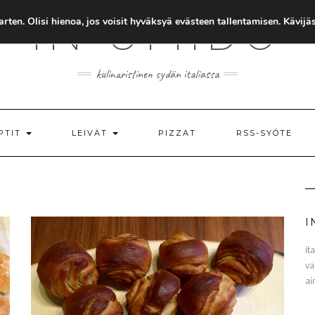
IN UMIDO
rten. Olisi hienoa, jos voisit hyväksyä evästeen tallentamisen. Kävij
kulinaristinen sydän italiassa
PTIT
LEIVÄT
PIZZAT
RSS-SYÖTE
I
it
va
ai