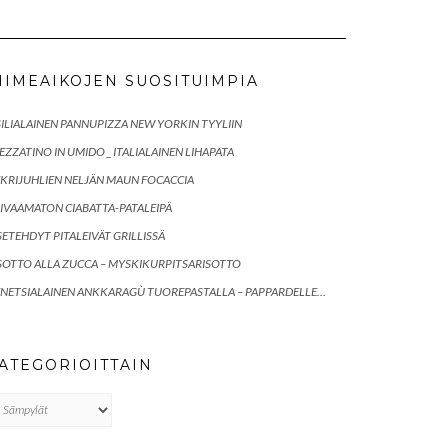
IIMEAIKOJEN SUOSITUIMPIA
SILIALAINEN PANNUPIZZA NEW YORKIN TYYLIIN
EZZATINO IN UMIDO _ ITALIALAINEN LIHAPATA
KRIJUHLIEN NELJÄN MAUN FOCACCIA
IVAAMATON CIABATTA-PATALEIPÄ
SETEHDYT PITALEIVÄT GRILLISSÄ
SOTTO ALLA ZUCCA – MYSKIKURPITSARISOTTO
NETSIALAINEN ANKKARAGÙ TUOREPASTALLA – PAPPARDELLE…
ATEGORIOITTAIN
tegorioittain