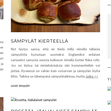
SÄMPYLÄT KIERTEELLÄ
na
per
Nyt täytyy sanoa, että en tiedä millä nimellä tällaisia
jen
sämpylöitä kutsutaan suomeksi. Englanniksi erilaiset
jyn
variaatiot samasta asiasta kulkevat nimellä butter flake rolls.
 ja
Jos on tietoa tai nimiehdotuksia niin kommentteihin voi
ään
jättää. Kyseessä on vähän kuin voisarven ja sämpylän löyhä
liitto. Taikina on lähempänä sämpylätaikinaa, mutta
Jatka >>
Y
Leivät
,
Sämpylät