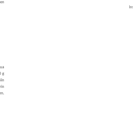
den
In
mua
0 g
iin
rin
m.