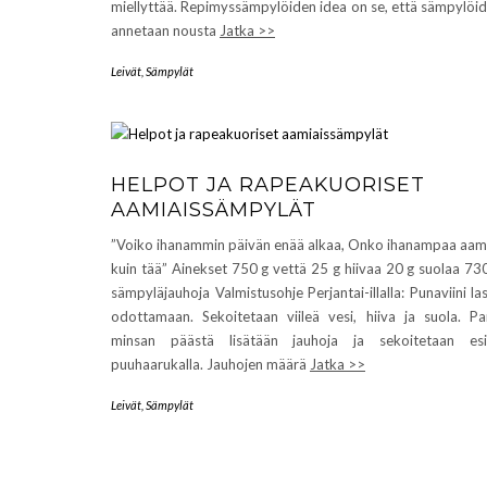
miellyttää. Repimyssämpylöiden idea on se, että sämpylöi
annetaan nousta
Jatka >>
Leivät
,
Sämpylät
HELPOT JA RAPEAKUORISET
AAMIAISSÄMPYLÄT
”Voiko ihanammin päivän enää alkaa, Onko ihanampaa aa
kuin tää” Ainekset 750 g vettä 25 g hiivaa 20 g suolaa 73
sämpyläjauhoja Valmistusohje Perjantai-illalla: Punaviini las
odottamaan. Sekoitetaan viileä vesi, hiiva ja suola. Pa
minsan päästä lisätään jauhoja ja sekoitetaan esi
puuhaarukalla. Jauhojen määrä
Jatka >>
Leivät
,
Sämpylät