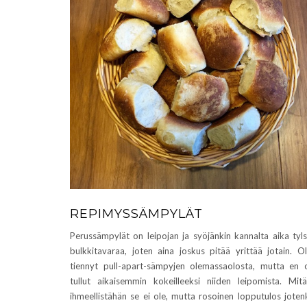
REPIMYSSÄMPYLÄT
Perussämpylät on leipojan ja syöjänkin kannalta aika tyl
bulkkitavaraa, joten aina joskus pitää yrittää jotain. O
tiennyt pull-apart-sämpyjen olemassaolosta, mutta en 
tullut aikaisemmin kokeilleeksi niiden leipomista. Mit
ihmeellistähän se ei ole, mutta rosoinen lopputulos joten