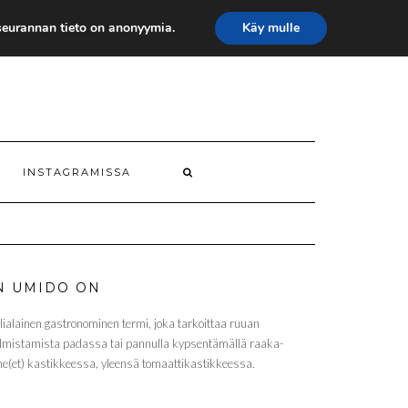
äseurannan tieto on anonyymia.
Käy mulle
INSTAGRAMISSA
N UMIDO ON
alialainen gastronominen termi, joka tarkoittaa ruuan
lmistamista padassa tai pannulla kypsentämällä raaka-
ne(et) kastikkeessa, yleensä tomaattikastikkeessa.