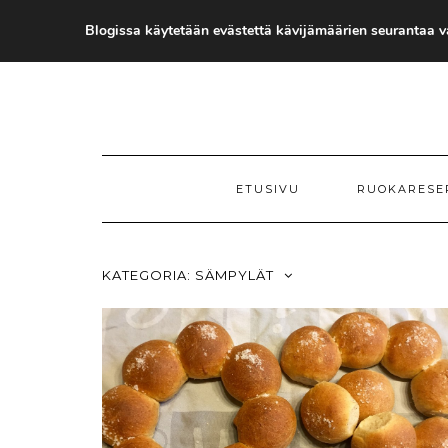
Skip
to
Blogissa käytetään evästettä kävijämäärien seurantaa va
content
ETUSIVU
RUOKARESE
KATEGORIA:
SÄMPYLÄT