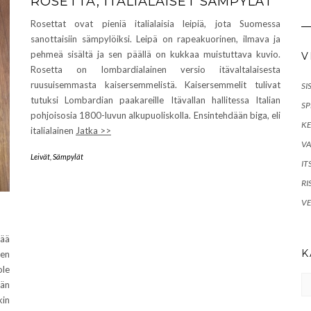
ROSETTA, ITALIALAISET SÄMPYLÄT
Rosettat ovat pieniä italialaisia leipiä, jota Suomessa
sanottaisiin sämpylöiksi. Leipä on rapeakuorinen, ilmava ja
pehmeä sisältä ja sen päällä on kukkaa muistuttava kuvio.
V
Rosetta on lombardialainen versio itävaltalaisesta
ruusuisemmasta kaisersemmelistä. Kaisersemmelit tulivat
SI
tutuksi Lombardian paakareille Itävallan hallitessa Italian
SP
pohjoisosia 1800-luvun alkupuoliskolla. Ensintehdään biga, eli
KE
italialainen
Jatka >>
VA
Leivät
,
Sämpylät
IT
RI
VE
sää
K
len
ole
Ka
ään
kin