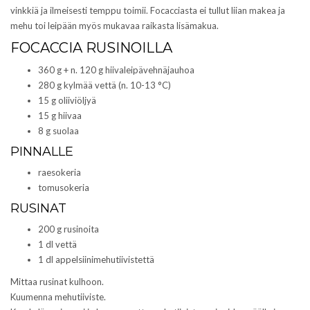
s
a
vinkkiä ja ilmeisesti temppu toimii. Focacciasta ei tullut liian makea ja
s
s
mehu toi leipään myös mukavaa raikasta lisämakua.
a
s
)
a
FOCACCIA RUSINOILLA
)
360 g + n. 120 g hiivaleipävehnäjauhoa
280 g kylmää vettä (n. 10-13 °C)
15 g oliiviöljyä
15 g hiivaa
8 g suolaa
PINNALLE
raesokeria
tomusokeria
RUSINAT
200 g rusinoita
1 dl vettä
1 dl appelsiinimehutiivistettä
Mittaa rusinat kulhoon.
Kuumenna mehutiiviste.