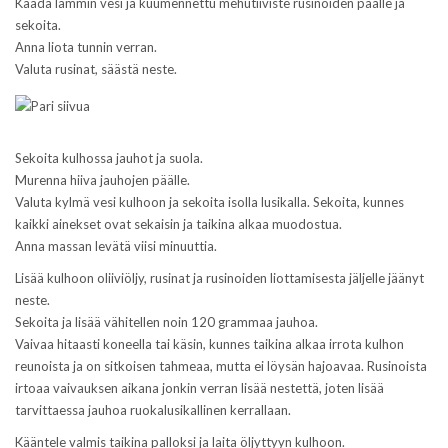
Kaada lämmin vesi ja kuumennettu mehutiiviste rusinoiden päälle ja
sekoita.
Anna liota tunnin verran.
Valuta rusinat, säästä neste.
Sekoita kulhossa jauhot ja suola.
Murenna hiiva jauhojen päälle.
Valuta kylmä vesi kulhoon ja sekoita isolla lusikalla. Sekoita, kunnes
kaikki ainekset ovat sekaisin ja taikina alkaa muodostua.
Anna massan levätä viisi minuuttia.
Lisää kulhoon oliiviöljy, rusinat ja rusinoiden liottamisesta jäljelle jäänyt
neste.
Sekoita ja lisää vähitellen noin 120 grammaa jauhoa.
Vaivaa hitaasti koneella tai käsin, kunnes taikina alkaa irrota kulhon
reunoista ja on sitkoisen tahmeaa, mutta ei löysän hajoavaa. Rusinoista
irtoaa vaivauksen aikana jonkin verran lisää nestettä, joten lisää
tarvittaessa jauhoa ruokalusikallinen kerrallaan.
Kääntele valmis taikina palloksi ja laita öljyttyyn kulhoon.