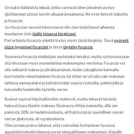
T
F
w
a
On kaksi italialaista leipää, jotka varmasti lähes jokainen pystyy
i
c
sijoittamaan pizzan tavoin alkuperämaahansa. Ne ovat tietysti ciabatta
t
e
t
b
ja focaccia.
e
o
Jos focaccian taustat kiinnostavat niin olen kirjoittanut aiheesta
r
o
i
k
muutaman rivin
täällä toisessa blogissani.
s
i
Pari erilaista focaccia ohjetta löytyy myös tästä blogista. Tässä
pyöreät,
s
s
ä
s
pizza-tyyppiset focacciat
ja tässä
täytetty focaccia.
(
a
A
(
Suomessa focaccia mielletään suolaiseksi leiväksi, mutta syntymaassaan
v
A
a
v
sitä leivotaan myös monenlaisina makeampina versioina. Focaccia voi
u
a
olla selkeästi makea ja piirakkamainen, kuten zabaglione-kermalla
t
u
u
t
kuorrutettu venetsialainen focaccia tai sitten se voi olla vain makeaan
u
u
u
u
taittava aamupalaksi ja kahvipöytään sopiva rusinoilla, pähkinöillä ja
u
u
kuivatuilla hedelmillä täytetty versio.
d
u
e
d
Rusinat sopivat leipätaikinoihin mainiosti, mutta tekevät leivästä
s
e
s
s
helposti jopa liiankin makean. Rusinassa riittää makeutta, sillä sen
a
s
i
a
painosta 30% on hedelmäsokeria, eli fruktoosia ja suunnilleen saman
k
i
verran glukoosia, eli rypälesokeria.
k
k
u
k
Olen jostain joskus lukenut, että rusinoiden liottaminen hyvässä
n
u
appelsiinimehutiivisteessä puree ylenpalttiseen makeuteen. Kokeilin
a
n