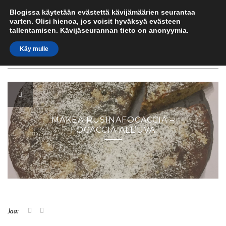
IN UMIDO
Skip
Blogissa käytetään evästettä kävijämäärien seurantaa
to
varten. Olisi hienoa, jos voisit hyväksyä evästeen
content
kulinaristinen sydän italiassa
tallentamisen. Kävijäseurannan tieto on anonyymia.
Käy mulle
Toggle
Navigation
MAKEA RUSINAFOCACCIA –
FOCACCIA ALL’UVA
J
J
Jaa:
a
a
a
a