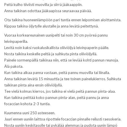
Peitä kulho tiiviisti muovilla ja siirrä jääkaappiin.
Anna taikinan odottaa jääkaapissa seuraavaa päivää.
Ota taikina huoneenlämpöön pari tuntia ennen leipomisen aloittamista.
Kippaa taikina öljytylle alustalle ja anna levätä peitettynä.
Vuoraa korkeareunainen uunipelti tai noin 30 cm pyöreä pannu
leivinpaperilla.
Levitä noin kaksi ruokalusikallista oliiviöljyä leivinpaperin päälle.
Nosta taikina keskelle peltiä ja suihkuta pinta oliiviöljyllä.
Painele sormenpäillä taikinaa niin, että se leviää kohti pannun reunoja.
Älä pakota.
Kun taikina alkaa panna vastaan, peitä pannu muovilla tai liinalla.
Anna taikinan levätä 15 minuuttia ja tee toinen painelukierros. Suihkuta
taikinan pinta aina ensin oliiviöljyllä.
Tee vielä kolmas kierros, jos taikina ei vielä peitä pannun pinta-alaa.
Kun taikina peittää koko pannun pinta-alan, peitä pannu ja anna
focaccian kohota 2-3 tuntia.
Kuumenna uuni 250 asteeseen.
Juuri ennen uuniin laittoa ripottele focaccian pinnalle reilusti raesokeria.
Nosta uuniin keskitasolle tai pykälää alemmas ja pudota uunin lämpö