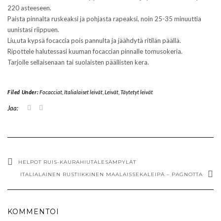
220 asteeseen.
Paista pinnalta ruskeaksi ja pohjasta rapeaksi, noin 25-35 minuuttia
uunistasi riippuen.
Liu,uta kypsä focaccia pois pannulta ja jäähdytä ritilän päällä.
Ripottele halutessasi kuuman focaccian pinnalle tomusokeria.
Tarjoile sellaisenaan tai suolaisten päällisten kera.
Filed Under:
Focacciat
,
Italialaiset leivät
,
Leivät
,
Täytetyt leivät
J
J
Jaa:
a
a
a
a
T
F
w
a
i
c
t
e
t
b
e
o
HELPOT RUIS-KAURAHIUTALESÄMPYLÄT
r
o
ITALIALAINEN RUSTIIKKINEN MAALAISSEKALEIPÄ – PAGNOTTA
i
k
s
i
s
s
ä
s
(
a
A
(
KOMMENTOI
v
A