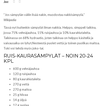
J
J
Jaa:
a
a
a
a
T
F
w
a
”Jos sämpylän väliin lisää nakin, muodostuu nakkisämpylä.”
i
c
Wikipedia
t
e
t
b
Tässä nyt kuitenkin sämpylät ilman nakkia. Helppo, simppeli taikina,
e
o
r
o
jossa 75% vehnäjauhoa, 15% ruisjauhoa ja 10% kaurahiutaleita.
i
k
s
i
Taikinassa on 68% hydraatio, joten taikinaa on helppo käsitellä ja
s
s
vaivausaika on lyhyt.Nesteestä puolet vettä ja toinen puolikas maitoa.
ä
s
(
a
Toki voi tehdä myös joko-tai.
A
(
v
A
RUIS-KAURASÄMPYLÄT – NOIN 20-24
a
v
KPL
u
a
t
u
u
t
600 g vehnäjauhoa
u
u
120 g ruisjauhoa
u
u
u
u
80 g kaurahiutaleita
d
u
e
d
270 g vettä
s
e
270 g maitoa
s
s
a
s
25 g hiivaa
i
a
14 g öljyä
k
i
k
k
12 g suolaa