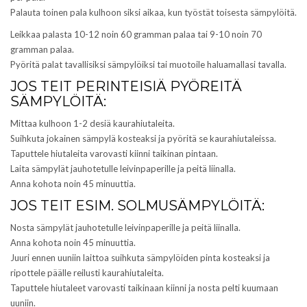
Palauta toinen pala kulhoon siksi aikaa, kun työstät toisesta sämpylöitä.
Leikkaa palasta 10-12 noin 60 gramman palaa tai 9-10 noin 70
gramman palaa.
Pyöritä palat tavallisiksi sämpylöiksi tai muotoile haluamallasi tavalla.
JOS TEIT PERINTEISIÄ PYÖREITÄ
SÄMPYLÖITÄ:
Mittaa kulhoon 1-2 desiä kaurahiutaleita.
Suihkuta jokainen sämpylä kosteaksi ja pyöritä se kaurahiutaleissa.
Taputtele hiutaleita varovasti kiinni taikinan pintaan.
Laita sämpylät jauhotetulle leivinpaperille ja peitä liinalla.
Anna kohota noin 45 minuuttia.
JOS TEIT ESIM. SOLMUSÄMPYLÖITÄ:
Nosta sämpylät jauhotetulle leivinpaperille ja peitä liinalla.
Anna kohota noin 45 minuuttia.
Juuri ennen uuniin laittoa suihkuta sämpylöiden pinta kosteaksi ja
ripottele päälle reilusti kaurahiutaleita.
Taputtele hiutaleet varovasti taikinaan kiinni ja nosta pelti kuumaan
uuniin.