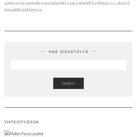
padassa tai pannulla kypsentämällä raaka-aine(et) kastikkeessa, yleensä
tomaattikastikkeessa.
HAE SIVUSTOLTA
SEARCH
YHTEISTYÖSSÄ