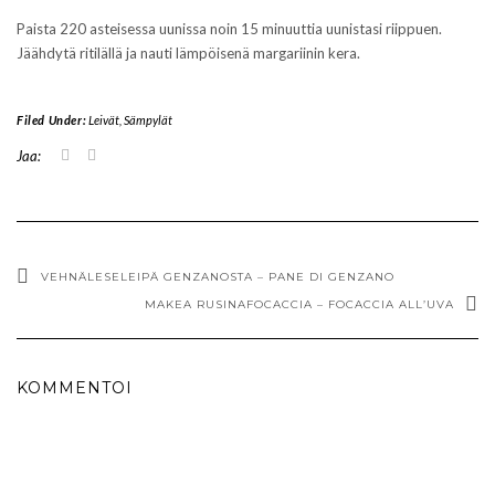
Paista 220 asteisessa uunissa noin 15 minuuttia uunistasi riippuen.
Jäähdytä ritilällä ja nauti lämpöisenä margariinin kera.
Filed Under:
Leivät
,
Sämpylät
J
J
Jaa:
a
a
a
a
T
F
w
a
i
c
t
e
t
b
e
o
VEHNÄLESELEIPÄ GENZANOSTA – PANE DI GENZANO
r
o
MAKEA RUSINAFOCACCIA – FOCACCIA ALL’UVA
i
k
s
i
s
s
ä
s
(
a
A
(
KOMMENTOI
v
A
a
v
u
a
t
u
u
t
u
u