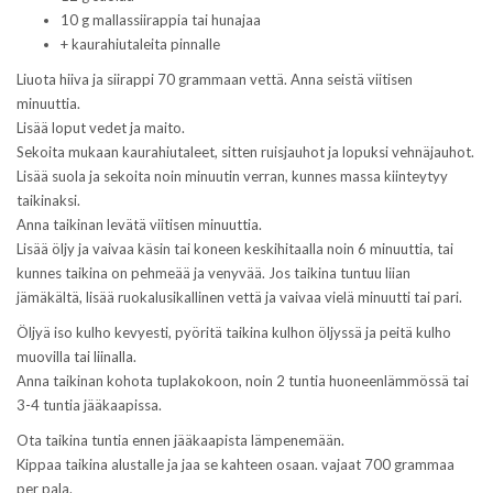
u
k
10 g mallassiirappia tai hunajaa
n
u
a
n
+ kaurahiutaleita pinnalle
s
a
s
s
Liuota hiiva ja siirappi 70 grammaan vettä. Anna seistä viitisen
a
s
)
a
minuuttia.
)
Lisää loput vedet ja maito.
Sekoita mukaan kaurahiutaleet, sitten ruisjauhot ja lopuksi vehnäjauhot.
Lisää suola ja sekoita noin minuutin verran, kunnes massa kiinteytyy
taikinaksi.
Anna taikinan levätä viitisen minuuttia.
Lisää öljy ja vaivaa käsin tai koneen keskihitaalla noin 6 minuuttia, tai
kunnes taikina on pehmeää ja venyvää. Jos taikina tuntuu liian
jämäkältä, lisää ruokalusikallinen vettä ja vaivaa vielä minuutti tai pari.
Öljyä iso kulho kevyesti, pyöritä taikina kulhon öljyssä ja peitä kulho
muovilla tai liinalla.
Anna taikinan kohota tuplakokoon, noin 2 tuntia huoneenlämmössä tai
3-4 tuntia jääkaapissa.
Ota taikina tuntia ennen jääkaapista lämpenemään.
Kippaa taikina alustalle ja jaa se kahteen osaan. vajaat 700 grammaa
per pala.