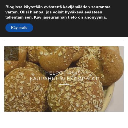
IN UMIDO
Skip
Blogissa käytetään evästettä kävijämäärien seurantaa
to
varten. Olisi hienoa, jos voisit hyväksyä evästeen
content
kulinaristinen sydän italiassa
tallentamisen. Kävijäseurannan tieto on anonyymia.
Käy mulle
Toggle
Navigation
HELPOT RUIS-
KAURAHIUTALESÄMPYLÄT