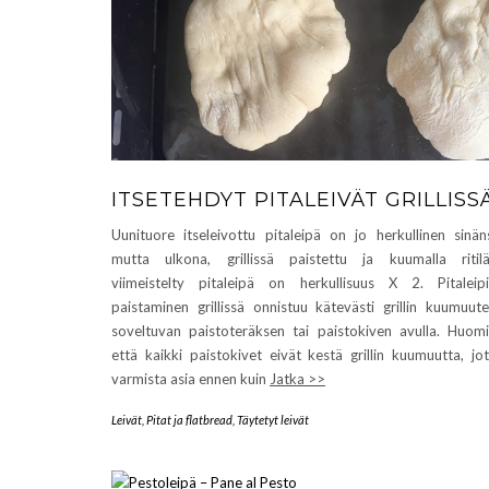
ITSETEHDYT PITALEIVÄT GRILLISS
Uunituore itseleivottu pitaleipä on jo herkullinen sinän
mutta ulkona, grillissä paistettu ja kuumalla ritilä
viimeistelty pitaleipä on herkullisuus X 2. Pitaleip
paistaminen grillissä onnistuu kätevästi grillin kuumuut
soveltuvan paistoteräksen tai paistokiven avulla. Huomi
että kaikki paistokivet eivät kestä grillin kuumuutta, jo
varmista asia ennen kuin
Jatka >>
Leivät
,
Pitat ja flatbread
,
Täytetyt leivät