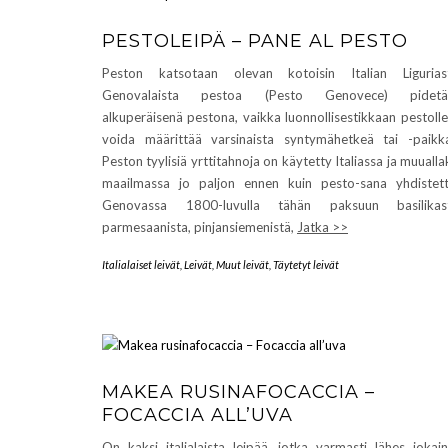
PESTOLEIPÄ – PANE AL PESTO
Peston katsotaan olevan kotoisin Italian Ligurias
Genovalaista pestoa (Pesto Genovece) pidetä
alkuperäisenä pestona, vaikka luonnollisestikkaan pestolle
voida määrittää varsinaista syntymähetkeä tai -paikk
Peston tyylisiä yrttitahnoja on käytetty Italiassa ja muualla
maailmassa jo paljon ennen kuin pesto-sana yhdistett
Genovassa 1800-luvulla tähän paksuun basilikast
parmesaanista, pinjansiemenistä,
Jatka >>
Italialaiset leivät
,
Leivät
,
Muut leivät
,
Täytetyt leivät
MAKEA RUSINAFOCACCIA –
FOCACCIA ALL’UVA
On kaksi italialaista leipää, jotka varmasti lähes jokai