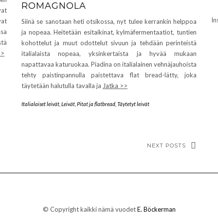
ROMAGNOLA
vat
In
vat
Siinä se sanotaan heti otsikossa, nyt tulee kerrankin helppoa
ssa
ja nopeaa. Heitetään esitaikinat, kylmäfermentaatiot, tuntien
stä
kohottelut ja muut odottelut sivuun ja tehdään perinteistä
>>
italialaista nopeaa, yksinkertaista ja hyvää mukaan
napattavaa katuruokaa. Piadina on italialainen vehnäjauhoista
tehty paistinpannulla paistettava flat bread-lätty, joka
täytetään halutulla tavalla ja
Jatka >>
Italialaiset leivät
,
Leivät
,
Pitat ja flatbread
,
Täytetyt leivät
NEXT POSTS
© Copyright kaikki nämä vuodet
E. Böckerman