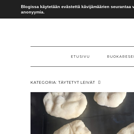
Skip
Blogissa käytetään evästettä kävijämäärien seurantaa v
to
anonyymia.
content
ETUSIVU
RUOKARESE
KATEGORIA:
TÄYTETYT LEIVÄT