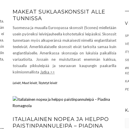
MAKEAT SUKLAASKONSSIT ALLE
TUNNISSA
ta.
V
än
Suomessa ja muualla Euroopassa skonssit (Scones) mielletään
 ei
usein pyöreiksi leivinjauheella kohotetuiksi leipäsiksi. Skonssit
SP
aa.
tunnetaan myös alkuperänsä mukaisesti nimellä englantilaiset
VE
kin
teeleivät. Amerikkalaiselle skonssit eivät tarkoita samaa kuin
IT
iin
englantilaiselle. Amerikassa skonsseja on lukuisia paikallisia
a,
variaatioita. Jossain ne muistuttavat enemmän kakkua,
SI
toisaalla pikkuleipää ja seuraavan kaupungin paakarilla
#K
kolmionmallista
Jatka >>
KE
KA
Leivät
,
Muut leivät
,
Täytetyt leivät
PE
K
ITALIALAINEN NOPEA JA HELPPO
Ka
PAISTINPANNULEIPÄ – PIADINA
nen