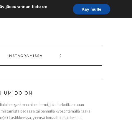
Kävijäseurannan tieto on
Käy mulle
INSTAGRAMISSA
N UMIDO ON
alialainen gastronominen termi, joka tarkoittaa ruuan
lmistamista padassa tai pannulla kypsentämällä raaka-
ne(et) kastikkeessa, yleensä tomaattikastikkeessa.