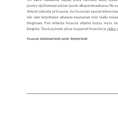
pystyy sijoittamaan pizzan tavoin alkuperämaahansa. Ne o
tietysti ciabatta ja focaccia. Jos focaccian taustat kiinnosta
niin olen kirjoittanut aiheesta muutaman rivin täällä toise
blogissani. Pari erilaista focaccia ohjetta löytyy myös tä
blogista. Tässä pyöreät, pizza-tyyppiset focacciat ja
Jatka 
Focacciat
,
Italialaiset leivät
,
Leivät
,
Täytetyt leivät