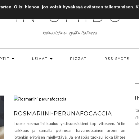
arten. Olisi hienoa, jos voisit hyväksyä evästeen tallentamisen. 
IN UMIDO
kulinaristinen sydän italiassa
PTIT
LEIVÄT
PIZZAT
RSS-SYÖTE
I
it
ROSMARIINI-PERUNAFOCACCIA
va
Tuore rosmariini kuuluu yrttisuosikkieni top vitoseen. Yrtin
ai
raikkaus ja samalla pehmeän havumetsäinen aromi on
jotenkin erityisen miellyttävä. Ja entäpäs tuoksu, joka lähtee