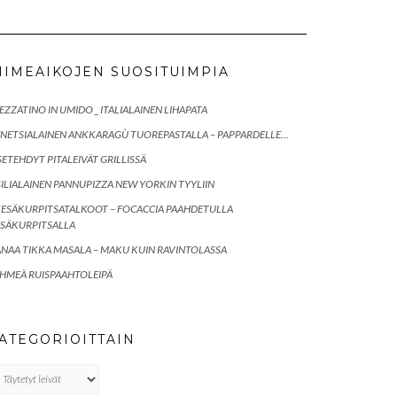
IIMEAIKOJEN SUOSITUIMPIA
EZZATINO IN UMIDO _ ITALIALAINEN LIHAPATA
NETSIALAINEN ANKKARAGÙ TUOREPASTALLA – PAPPARDELLE…
SETEHDYT PITALEIVÄT GRILLISSÄ
SILIALAINEN PANNUPIZZA NEW YORKIN TYYLIIN
ESÄKURPITSATALKOOT – FOCACCIA PAAHDETULLA
SÄKURPITSALLA
NAA TIKKA MASALA – MAKU KUIN RAVINTOLASSA
HMEÄ RUISPAAHTOLEIPÄ
ATEGORIOITTAIN
tegorioittain