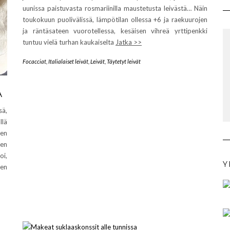
uunissa paistuvasta rosmariinilla maustetusta leivästä… Näin
toukokuun puolivälissä, lämpötilan ollessa +6 ja raekuurojen
ja räntäsateen vuorotellessa, kesäisen vihreä yrttipenkki
tuntuu vielä turhan kaukaiselta
Jatka >>
Focacciat
,
Italialaiset leivät
,
Leivät
,
Täytetyt leivät
Ä
sä,
llä
ien
een
oi,
Y
ten